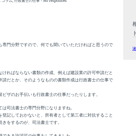
:
コラム
,
行政書士の仕事
-
No responses
も専門分野ですので、何でも聞いていただければと思うので
なければならない書類の作成、例えば建設業の許可申請だと
申請だとか、そのようなものの書類作成は行政書士の仕事で
留ビザのお手伝いも行政書士の仕事だったりします。
ては司法書士の専門分野になりますね。
を登記しておかないと、所有者として第三者に対抗すること
続きをするのが、司法書士です。
野である許認可の仕事をしてきました。