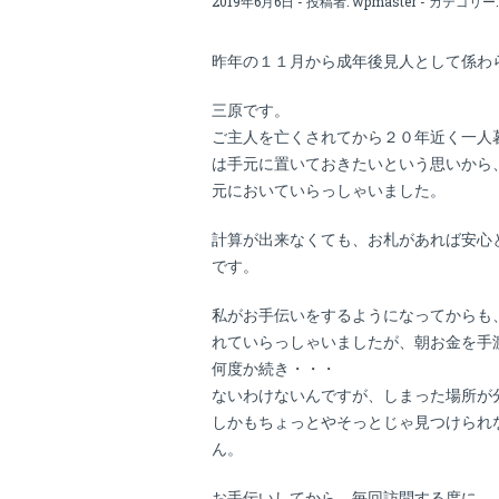
2019年6月6日 - 投稿者:
wpmaster
- カテゴリー
昨年の１１月から成年後見人として係わ
三原です。
ご主人を亡くされてから２０年近く一人
は手元に置いておきたいという思いから
元においていらっしゃいました。
計算が出来なくても、お札があれば安心
です。
私がお手伝いをするようになってからも
れていらっしゃいましたが、朝お金を手
何度か続き・・・
ないわけないんですが、しまった場所が
しかもちょっとやそっとじゃ見つけられ
ん。
お手伝いしてから、毎回訪問する度に、