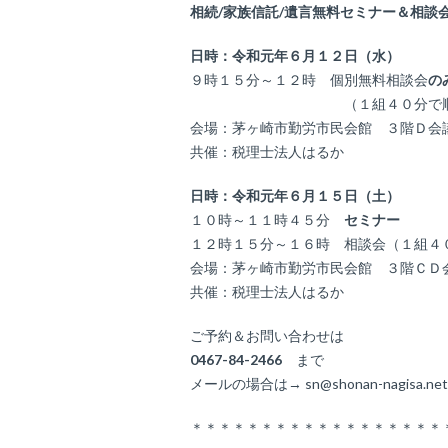
相続/家族信託/遺言無料セミナー＆相談
日時：令和元年６月１２日（水）
９時１５分～１２時 個別無料相談会
の
（１組４０分で順番にお
会場：茅ヶ崎市勤労市民会館 ３階Ｄ会
共催：税理士法人はるか
日時：令和元年６月１５日（土）
１０時～１１時４５分
セミナー
１２時１５分～１６時 相談会（１組４
会場：茅ヶ崎市勤労市民会館 ３階ＣＤ
共催：税理士法人はるか
ご予約＆お問い合わせは
0467-84-2466
まで
メールの場合は→ sn@shonan-nagisa.n
＊＊＊＊＊＊＊＊＊＊＊＊＊＊＊＊＊＊