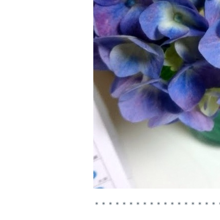
＊＊＊＊＊＊＊＊＊＊＊＊＊＊＊＊＊＊