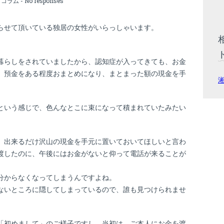
:
コラム
-
No responses
らせて頂いている独居の女性がいらっしゃいます。
暮らしをされていましたから、認知症が入ってきても、お金
、預金をある程度おまとめになり、まとまった額の現金を手
という感じで、色んなとこに束になって積まれていたみたい
、出来るだけ沢山の現金を手元に置いておいてほしいと言わ
渡したのに、午後にはお金がないと仰って電話が来ることが
分からなくなってしまうんですよね。
ないところに隠してしまっているので、誰も見つけられませ
「初めまして」のご様子ですし、当初は、ご本人にお金を渡