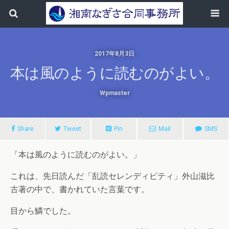
2017年8月3日
本は風のように読むのがよい。
Wpmaster
Share
Tweet
Pin
Mail
SMS
「本は風のように読むのがよい。」
これは、先日読んだ「乱読セレンディピティ」外山滋比
古著の中で、書かれていた言葉です。
目から鱗でした。