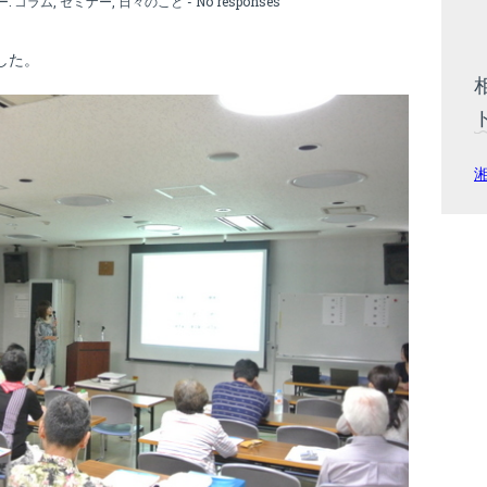
ー:
コラム
,
セミナー
,
日々のこと
-
No responses
した。