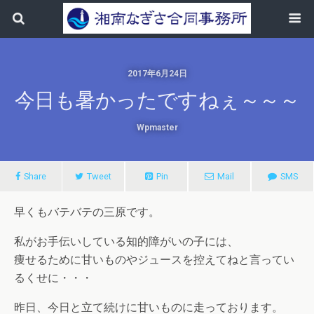
2017年6月24日
今日も暑かったですねぇ～～～
Wpmaster
Share
Tweet
Pin
Mail
SMS
早くもバテバテの三原です。
私がお手伝いしている知的障がいの子には、
痩せるために甘いものやジュースを控えてねと言ってい
るくせに・・・
昨日、今日と立て続けに甘いものに走っております。