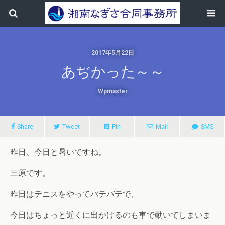
2017年5月22日
あぢかった～～
Wpmaster
Share
Tweet
Pin
Mail
SMS
昨日、今日と暑いですね。
三原です。
昨日はテニスをやってバテバテで、
今日はちょっと近くに出かけるのも車で動いてしまいま