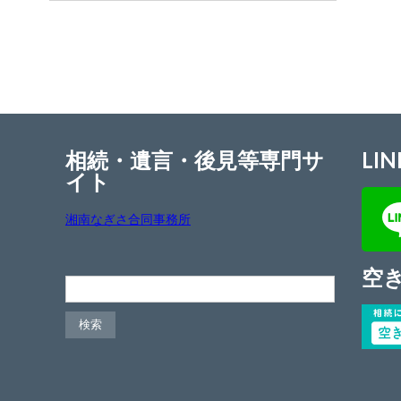
相続・遺言・後見等専門サ
LIN
イト
湘南なぎさ合同事務所
空
検索: