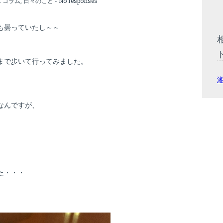
:
コラム
,
日々のこと
-
No responses
も曇っていたし～～
まで歩いて行ってみました。
なんですが、
た・・・