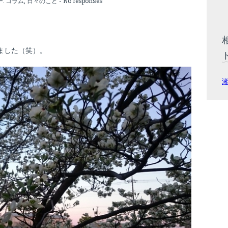
ー:
コラム
,
日々のこと
-
No responses
ました（笑）。