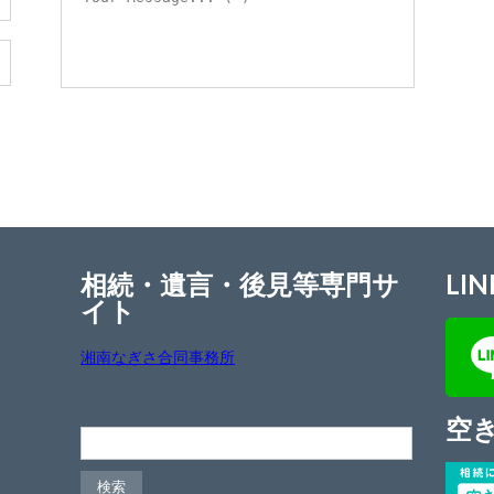
相続・遺言・後見等専門サ
LIN
イト
湘南なぎさ合同事務所
空
検索: