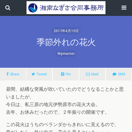
2017年4月15日
季節外れの花火
Wpmaster
Share
Tweet
Pin
Mail
SMS
昼間、結構な突風が吹いていたのでどうなることかと思
いましたが、
今日は、私三原の地元伊勢原市の花火大会。
去年、お休みだったので、２年振りの開催です。
この花火はうちのベランダからきれいに見えるので、