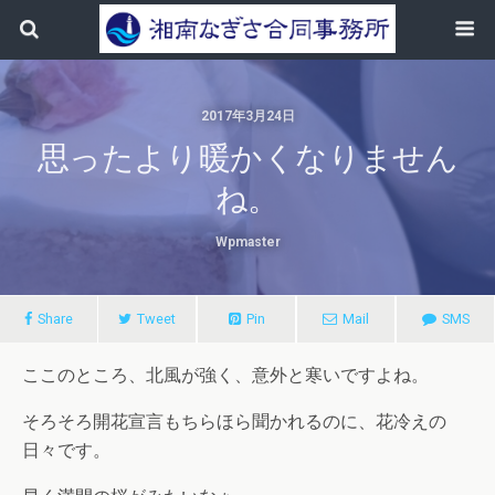
2017年3月24日
思ったより暖かくなりません
ね。
Wpmaster
Share
Tweet
Pin
Mail
SMS
ここのところ、北風が強く、意外と寒いですよね。
そろそろ開花宣言もちらほら聞かれるのに、花冷えの
日々です。