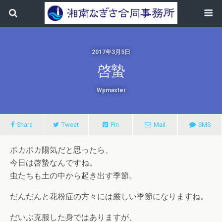
2017年3月5日
啓蟄
Wpmaster
Share
Tweet
Pin
Mail
SMS
ポカポカ陽気だと思ったら、
今日は啓蟄なんですね。
虫たちも土の中から起き出す季節。
だんだんと花粉症の方々には厳しい季節になりますね。
だいぶ克服した身ではありますが、