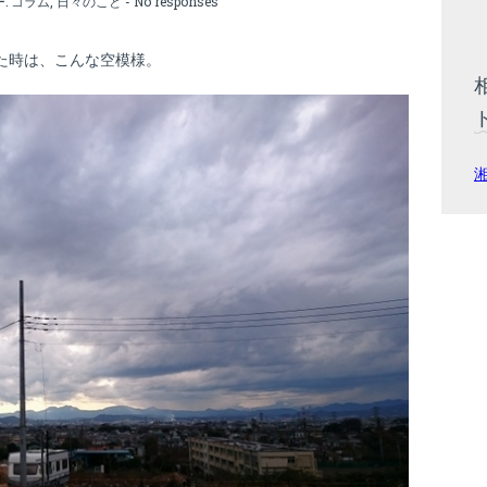
ー:
コラム
,
日々のこと
-
No responses
た時は、こんな空模様。