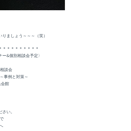
。
いりましょう～～～（笑）
＊＊＊＊＊＊＊＊＊＊
ナー&個別相談会予定〉
料相談会
」～事例と対策～
民会館
ださい。
まで
tへ