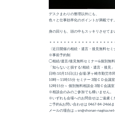
デスクまわりの整理以外にも、
色々と仕事効率化のポイントが満載です
身の回りも、頭の中もスッキリさせてま
＊＊＊＊＊＊＊＊＊＊＊＊＊＊＊＊＊＊
〈近日開催の相続・遺言・後見無料セミ
※事前予約制
◯相続/遺言/後見無料セミナー&個別無
「知らないと損する!相続・遺言・後見
日時:10月15日(土) 会場:茅ヶ崎市勤労市
10時～11時15分 セミナー 3階ＣＤ会議室
12時15分～ 個別無料相談会 3階Ｃ会議室
※相談会のみのご参加でも構いません。
※いずれも会場へのお問合せはご遠慮く
ご予約&お問い合わせは 0467-84-2466
メールの場合は→sn@shonan-nagisa.ne