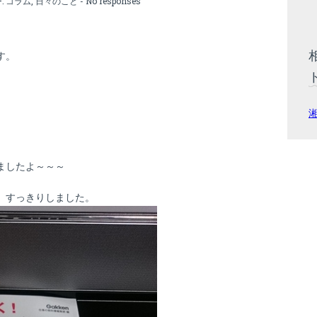
:
コラム
,
日々のこと
-
No responses
す。
ましたよ～～～
、すっきりしました。