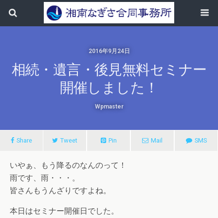
2016年9月24日
相続・遺言・後見無料セミナー
開催しました！
Wpmaster
Share
Tweet
Pin
Mail
SMS
いやぁ、もう降るのなんのって！
雨です、雨・・・。
皆さんもうんざりですよね。
本日はセミナー開催日でした。