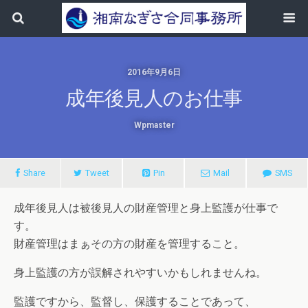
2016年9月6日
成年後見人のお仕事
Wpmaster
Share
Tweet
Pin
Mail
SMS
成年後見人は被後見人の財産管理と身上監護が仕事で
す。
財産管理はまぁその方の財産を管理すること。
身上監護の方が誤解されやすいかもしれませんね。
監護ですから、監督し、保護することであって、