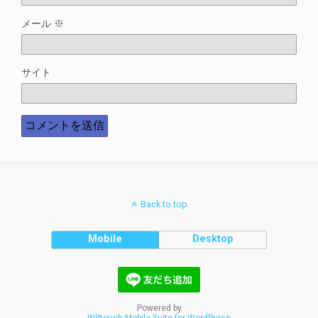
メール
※
サイト
Back to top
Mobile
Desktop
Powered by
WPtouch Mobile Suite for WordPress