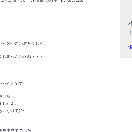
:
コラム
,
日々のこと
,
行政書士の仕事
-
No responses
いたのが運の尽きでした。
てしまったのがね・・・
ゃったんです。
裁判所へ、
ましたよ。
かけて(^-^;
後見申立てでした。