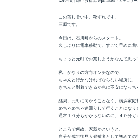
2016年8月3日 - 投稿者:
wpmaster
- カテゴリー
この蒸し暑い中、靴ずれです。
三原です。
今日は、石川町からのスタート。
久しぶりに電車移動で、すごく早めに着
ちょっと元町でお茶しようかなんて思っ
私、かなりの方向オンチなので、
ちゃんと行かなければならない場所に、
きちんと到着できるか急に不安になっち
結局、元町に向かうことなく、横浜家庭
めちゃめちゃ遠回りして行くことになり
通常１０分もかからないのに、４０分ぐらい
ところで何故、家裁かというと、
自分が成年後見人候補者として初めての