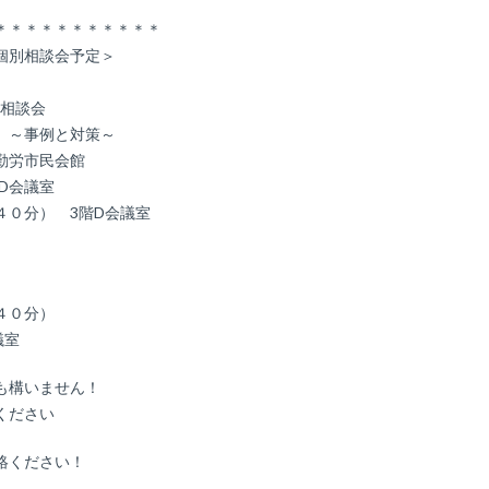
＊＊＊＊＊＊＊＊＊＊＊
個別相談会予定＞
料相談会
」～事例と対策～
勤労市民会館
D会議室
４０分） 3階D会議室
４０分）
議室
も構いません！
ください
絡ください！