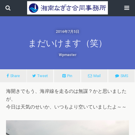
2016年7月5日
まだいけます（笑）
Wpmaster
Share
Tweet
Pin
Mail
SMS
海開きでもう、海岸線を走るのは無謀？かと思いました
が、
今日は天気のせいか、いつもより空いていましたよ～～