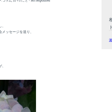
ー:
コラム
,
日々のこと
-
No responses
、
し、
会メッセージを送り、
が、