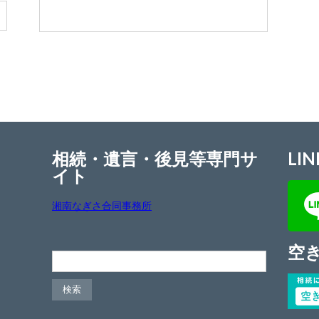
相続・遺言・後見等専門サ
LIN
イト
湘南なぎさ合同事務所
空
検索: