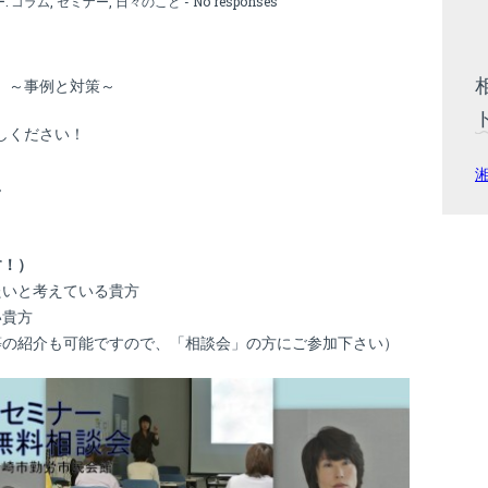
ー:
コラム
,
セミナー
,
日々のこと
-
No responses
」～事例と対策～
しください！
ん
す！）
たいと考えている貴方
い貴方
等の紹介も可能ですので、「相談会」の方にご参加下さい）