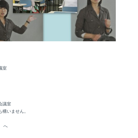
議室
会議室
も構いません。
t へ