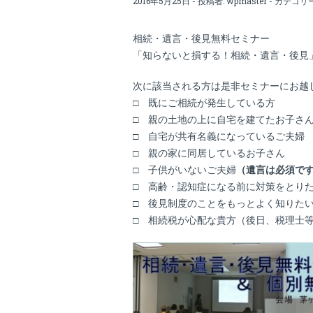
2016年5月25日 - 投稿者:
wpmaster
- カテゴリ
相続・遺言・後見無料セミナー
「知らないと損する！相続・遺言・後見
次に該当される方は是非セミナーにお越
□ 既にご相続が発生している方
□ 親の土地の上に自宅を建てたお子さ
□ 自宅が共有名義になっているご夫婦
□ 親の家に同居しているお子さん
□ 子供がいないご夫婦
（遺言は必須で
□ 高齢・認知症になる前に対策をとり
□ 後見制度のことをもっとよく知りた
□ 相続税が心配な貴方（後日、税理士