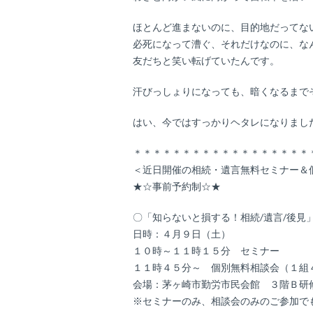
ほとんど進まないのに、目的地だってな
必死になって漕ぐ、それだけなのに、な
友だちと笑い転げていたんです。
汗びっしょりになっても、暗くなるまで
はい、今ではすっかりヘタレになりました
＊＊＊＊＊＊＊＊＊＊＊＊＊＊＊＊＊＊
＜近日開催の相続・遺言無料セミナー＆
★☆事前予約制☆★
〇「知らないと損する！相続/遺言/後見
日時：４月９日（土）
１０時～１１時１５分 セミナー
１１時４５分～ 個別無料相談会（１組
会場：茅ヶ崎市勤労市民会館 ３階Ｂ研
※セミナーのみ、相談会のみのご参加で