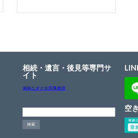
相続・遺言・後見等専門サ
LIN
イト
湘南なぎさ合同事務所
空
検索: