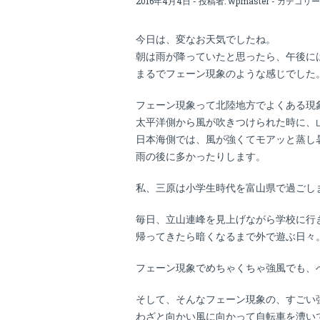
2016年4月4日 - 投稿者:
wpmaster
- カテゴリー
今日は、変なお天気でしたね。
朝は雨が降っていたと思ったら、午後に
まるでフェーン現象のような感じでした
フェーン現象って北陸地方でよくある現
太平洋側から風が吹きつけられた時に、
日本海側では、風が強くてモアッと蒸し
雨の後に多かったりします。
私、三原は小学生時代を富山県で過ごし
毎日、立山連峰を見上げながら学校に行
帰ってきたら暗くなるまで外で遊ぶ日々
フェーン現象でめちゃくちゃ強風でも、
そして、そんなフェーン現象の、すごい
わざと向かい風に向かって自転車を漕いで