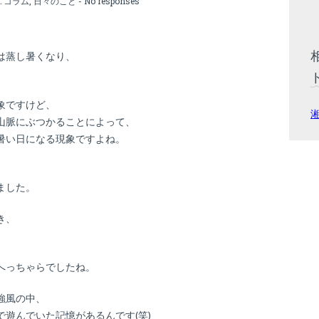
:
コラム
,
日々のこと
-
No responses
は蒸し暑くなり、
。
象ですけど、
山脈にぶつかることによって、
暑い日になる現象ですよね。
ました。
き、
。
へっちゃらでしたね。
強風の中、
遊んでいた記憶があるんです(笑)