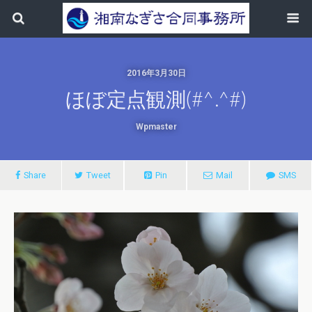
2016年3月30日
ほぼ定点観測(#^.^#)
Wpmaster
Share
Tweet
Pin
Mail
SMS