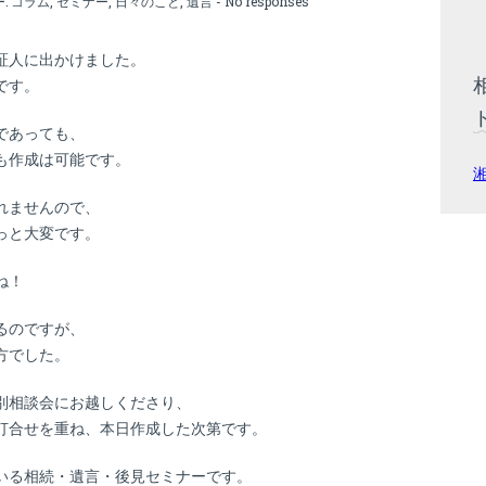
ー:
コラム
,
セミナー
,
日々のこと
,
遺言
-
No responses
証人に出かけました。
です。
であっても、
も作成は可能です。
れませんので、
っと大変です。
ね！
るのですが、
方でした。
別相談会にお越しくださり、
打合せを重ね、本日作成した次第です。
いる相続・遺言・後見セミナーです。