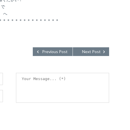
まで
t へ
＊＊＊＊＊＊＊＊＊＊＊＊＊＊＊
Previous Post
Next Post