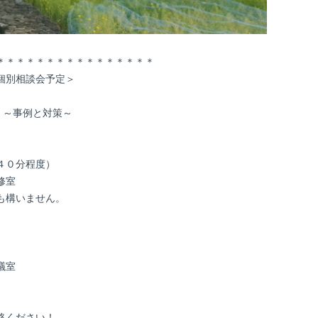
＊＊＊＊＊＊＊＊＊＊＊＊＊＊＊＊
個別相談会予定＞
」～事例と対策～
４０分程度）
修室
も構いません。
議室
絡ください！