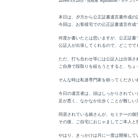
2016年3月25日 - 投稿者:
wpmaster
- カテゴリ
本日は、夕方から公正証書遺言書作成の
今回は、お客様宅での公正証書遺言作成
何度か書いたとは思いますが、公正証書
公証人が出張してくれるので、どこでで
ただ、打ち合わせ等には公証人は出張さ
ご自身で段取りを組もうとすると、ちょ
そんな時は私達専門家を頼ってください
今日の遺言者は、頭はしっかりされてい
足が悪く、なかなか出歩くことが難しい
同居されている娘さんが、セミナーの個
その後、ご自宅におじゃましてご本人と
やはり、きっかけは月に一度は開催して