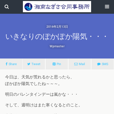
2016年2月13日
いきなりのぽかぽか陽気・・・
Wpmaster
Share
Tweet
Pin
Mail
SMS
今日は、天気が荒れるかと思ったら、
ぽかぽか陽気でしたね～～～。
明日のバレンタインデーは嵐かな・・・
そして、週明けはまた寒くなるとのこと。