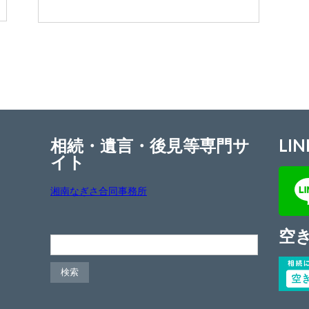
相続・遺言・後見等専門サ
LIN
イト
湘南なぎさ合同事務所
空
検索: