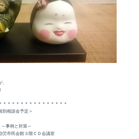
が、
！
＊＊＊＊＊＊＊＊＊＊＊＊＊＊＊＊
個別相談会予定＞
」～事例と対策～
勤労市民会館３階ＣＤ会議室