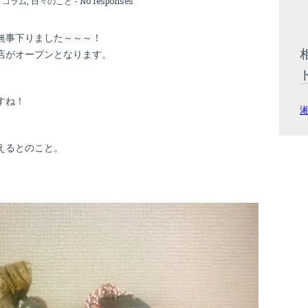
:
コラム
,
日々のこと
-
No responses
無事下りました～～～！
店がオープンとなります。
すね！
。
えるとのこと。
。