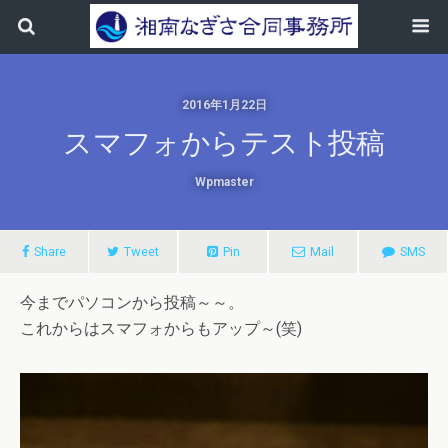
2016年1月22日
スマフォからテスト投稿
Wpmaster
Share
Tweet
Pin
Mail
SMS
今までパソコンから投稿～～。
これからはスマフォからもアップ～(笑)