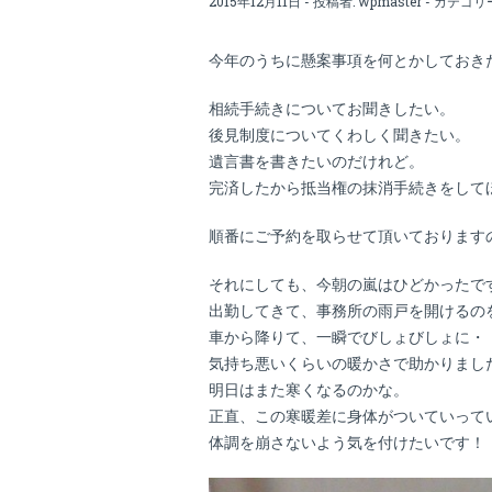
2015年12月11日 - 投稿者:
wpmaster
- カテゴリ
今年のうちに懸案事項を何とかしておき
相続手続きについてお聞きしたい。
後見制度についてくわしく聞きたい。
遺言書を書きたいのだけれど。
完済したから抵当権の抹消手続きをして
順番にご予約を取らせて頂いております
それにしても、今朝の嵐はひどかったで
出勤してきて、事務所の雨戸を開けるの
車から降りて、一瞬でびしょびしょに・
気持ち悪いくらいの暖かさで助かりまし
明日はまた寒くなるのかな。
正直、この寒暖差に身体がついていって
体調を崩さないよう気を付けたいです！