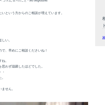
ー:
コラム
,
日々のこと
-
No responses
たいという方からのご相談が増えています。
ほしい。
ので、早めにご相談くださいね！
すね。
を思わず躊躇したほどでした。
・・
た。
いません。