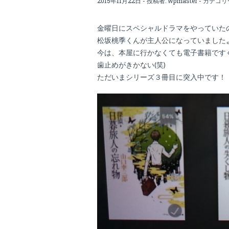
2015年11月22日 - 投稿者:
wpmaster
- カテゴリ
金曜日にスペシャルドラマをやっていた
松坂桃季くんが主人公になっていました
今は、本屋に行かなくても電子書籍です
歯止めがきかない(笑)
ただいまシリーズ３冊目に突入中です！