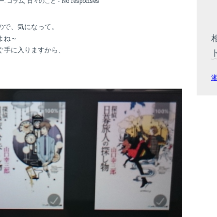
ー:
コラム
,
日々のこと
-
No responses
ので、気になって。
よね～
ぐ手に入りますから、