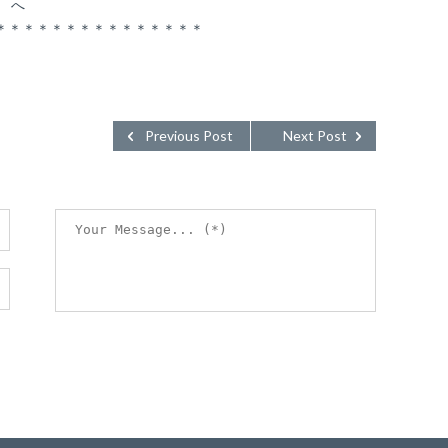
t へ
＊＊＊＊＊＊＊＊＊＊＊＊＊＊＊
Previous Post
Next Post