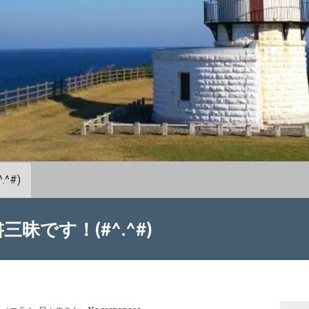
^#)
昧です！(#^.^#)