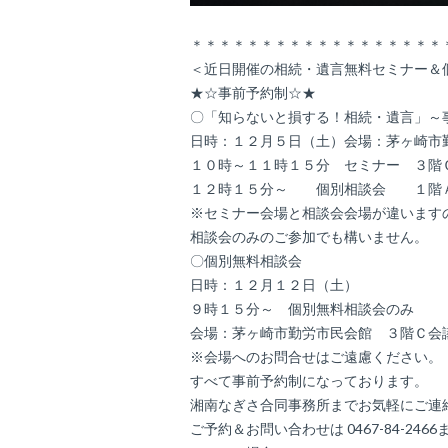
＊＊＊＊＊＊＊＊＊＊＊＊＊＊＊＊＊＊
＜近日開催の相続・遺言無料セミナー＆
★☆事前予約制☆★
〇「知らないと損する！相続・遺言」～
日時：１２月５日（土）会場：茅ヶ崎市
１０時～１１時１５分 セミナー ３階
１２時１５分～ 個別相談会 １階
※セミナー会場と相談会会場が違います
相談会のみのご参加でも構いません。
〇個別無料相談会
日時：１２月１２日（土）
９時１５分～ 個別無料相談会のみ
会場：茅ヶ崎市勤労市民会館 ３階Ｃ会
※会場へのお問合せはご遠慮ください。
すべて事前予約制になっております。
湘南なぎさ合同事務所までお気軽にご連
ご予約＆お問い合わせは 0467-84-2466