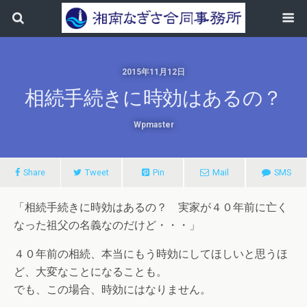
2015年11月12日
相続手続きに時効はあるの？
Wpmaster
Share
Tweet
Pin
Mail
SMS
「相続手続きに時効はあるの？ 実家が４０年前に亡く
なった祖父の名義なのだけど・・・」
４０年前の相続、本当にもう時効にしてほしいと思うほ
ど、大変なことになることも。
でも、この場合、時効にはなりません。