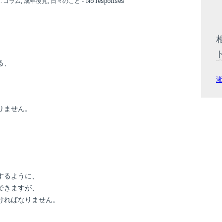
:
コラム
,
成年後見
,
日々のこと
-
No responses
る、
りません。
するように、
できますが、
ければなりません。