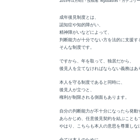
2015年11月6日 - 投稿者:
wpmaster
- カテゴリー
成年後見制度とは、
認知症や知的障がい、
精神障がいなどによって、
判断能力が十分でない方を法的に支援す
そんな制度です。
ですから、年を取って、独居だから、
後見人を立てなければならない義務はあ
本人を守る制度であると同時に、
後見人が立つと、
権利が制限される側面もあります。
自分の判断能力が不十分になったら発動
あらかじめ、任意後見契約を結ぶことも
やはり、こちらも本人の意思を尊重しな
全ては本人のために。