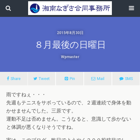
2015年8月30日
８月最後の日曜日
Wpmaster
Share
Tweet
Pin
Mail
SMS
雨ですねぇ・・・
先週もテニスをサボっているので、２週連続で身体を動
かせませんでした。三原です。
運動不足は否めません。こうなると、意識して歩かない
と体調が悪くなりそうですね。