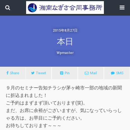
2015年8月27日
本日
Wpmaster
Share
Tweet
Pin
Mail
SMS
９月のセミナー告知チラシが茅ヶ崎市一部の地域の新聞
に折込まれました！
ご予約はまずまず頂いております(笑)。
まだ、お席に余裕がございますが、気になっていらっし
ゃる方は、お早目にご予約ください。
お待ちしております～～～