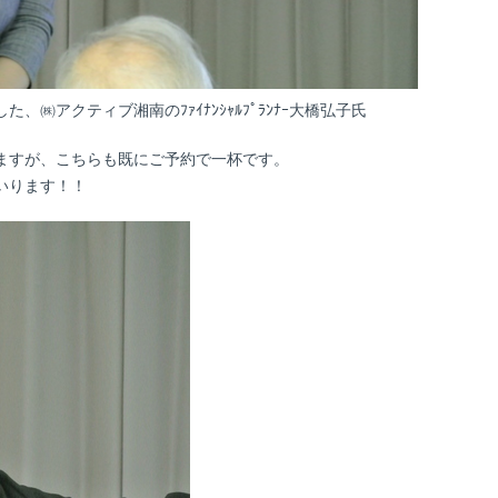
㈱アクティブ湘南のﾌｧｲﾅﾝｼｬﾙﾌﾟﾗﾝﾅｰ大橋弘子氏
ますが、こちらも既にご予約で一杯です。
いります！！