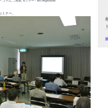
ー:
コラム
,
ご挨拶
,
セミナー
-
No responses
セミナー。