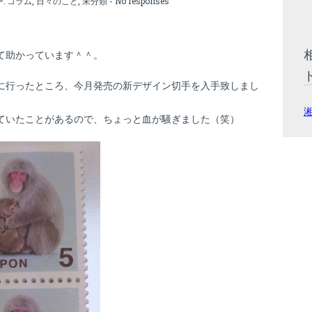
ー:
コラム
,
日々のこと
,
未分類
-
No responses
て助かっています＾＾。
に行ったところ、今月発売の新デザイン切手を入手致しまし
ていたことがあるので、ちょっと血が騒ぎました（笑）