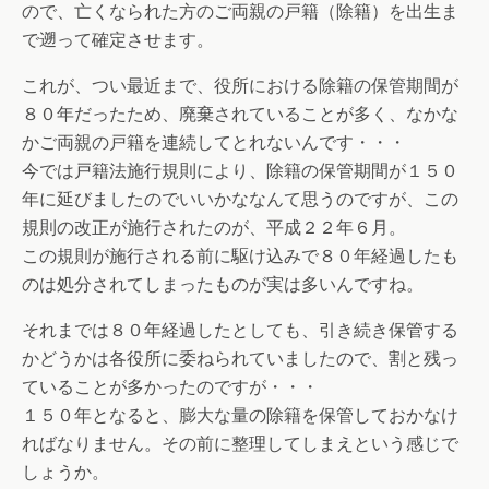
ので、亡くなられた方のご両親の戸籍（除籍）を出生ま
で
遡って確定させます。
これが、つい最近まで、役所における除籍の保管期間が
８０年だっ
たため、廃棄されていることが多く、なかな
かご両親の戸籍を連続
してとれないんです・・・
今では戸籍法施行規則により、除籍の保管期間が１５０
年に延びま
したのでいいかななんて思うのですが、この
規則の改正が施行され
たのが、平成２２年６月。
この規則が施行される前に駆け込みで８０年経過したも
のは処分さ
れてしまったものが実は多いんですね。
それまでは８０年経過したとしても、引き続き保管する
かどうかは
各役所に委ねられていましたので、割と残っ
ていることが多かった
のですが・・・
１５０年となると、膨大な量の除籍を保管しておかなけ
ればなりま
せん。その前に整理してしまえという感じで
しょうか。