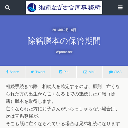
2014年9月16日
除籍謄本の保管期間
Wpmaster
Share
Tweet
Pin
Mail
SMS
相続手続きの際、相続人を確定するのは、原則、亡くな
られた方の
出生から亡くなるまでの連続した戸籍（除
籍）謄本を取得します。
亡くなられた方にお子さんがいらっしゃらない場合は、
次は直系尊属が。
そこも既に亡くなられている場合は兄弟相続に
なります