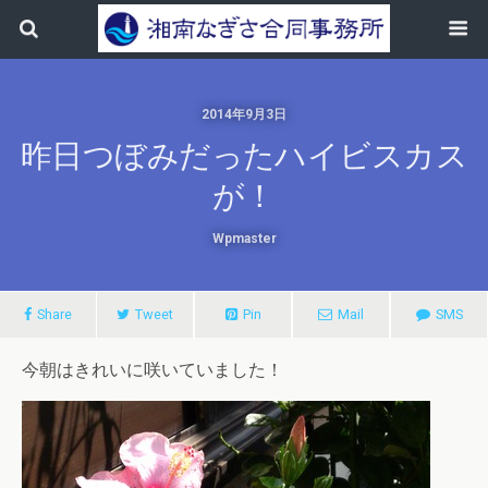
2014年9月3日
昨日つぼみだったハイビスカス
が！
Wpmaster
Share
Tweet
Pin
Mail
SMS
今朝はきれいに咲いていました！