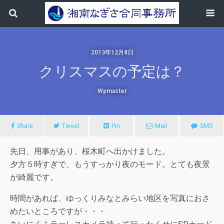
2013年12月8日
クリスマスの予定は？
Wpmaster
Share
Tweet
Pin
Mail
SMS
先日、用事があり、桜木町へ出かけました。
夕方５時すぎで、もうすっかり夜のモード。とても夜景
が綺麗です。
時間があれば、ゆっくりみなとみらい地区を写真におさ
めたいところですが・・・