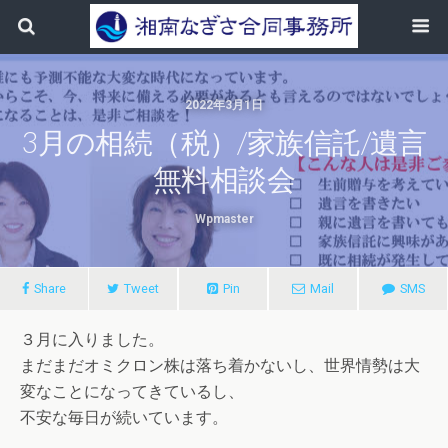
2022年3月1日
3月の相続（税）/家族信託/遺言
無料相談会
Wpmaster
Share
Tweet
Pin
Mail
SMS
３月に入りました。
まだまだオミクロン株は落ち着かないし、世界情勢は大
変なことになってきているし、
不安な毎日が続いています。