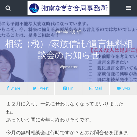
2021年12月7日
相続（税）/家族信託/遺言無料相
談会のお知らせ
Wpmaster
Share
Tweet
Pin
Mail
SMS
１２月に入り、一気にせわしなくなってまいりました
ね。
あっという間に今年も終わりそうです。
今月の無料相談会は何時ですか？とのお問合せを頂きま