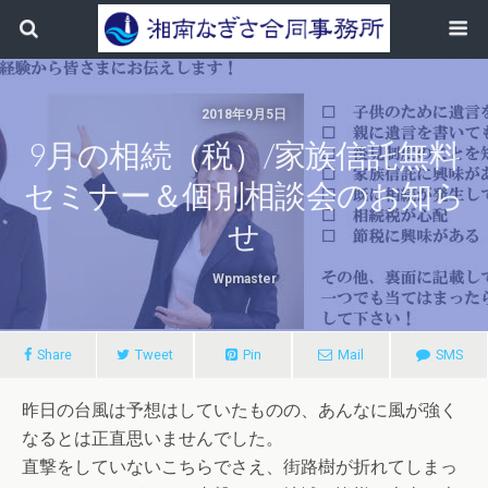
2018年9月5日
9月の相続（税）/家族信託無料
セミナー＆個別相談会のお知ら
せ
Wpmaster
Share
Tweet
Pin
Mail
SMS
昨日の台風は予想はしていたものの、あんなに風が強く
なるとは正直思いませんでした。
直撃をしていないこちらでさえ、街路樹が折れてしまっ